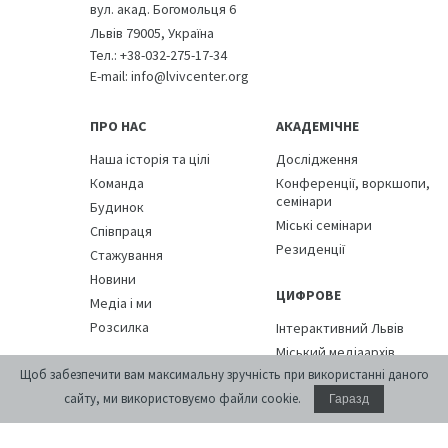
вул. акад. Богомольця 6
Джерела ілюстрацій
:
Львів 79005, Україна
Biblioteka Narodowa (polona.pl).
Тел.:
+38-032-275-17-34
Muzeum Narodowe w Warszawie (cyfrowe.mnw.art.pl).
E-mail:
info@lvivcenter.org
ПРО НАС
АКАДЕМІЧНЕ
Наша історія та цілі
Дослідження
Команда
Конференції, воркшопи,
семінари
Будинок
Міські семінари
Співпраця
Резиденції
Стажування
Новини
ЦИФРОВЕ
Медіа і ми
Розсилка
Інтерактивний Львів
Міський медіаархів
ПОДІЇ
Щоб забезпечити вам максимальну зручність при використанні даного
Вулиці Львова
сайту, ми використовуємо файли cookie.
Гаразд
БІБЛІОТЕКА
КАЛЕНДАР