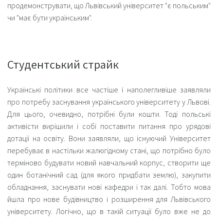
продемонструвати, що Львівський університет "є польським"
чи "має бути українським".
Студентський страйк
Українські політики все частіше і наполегливіше заявляли
про потребу заснування українського університету у Львові.
Для цього, очевидно, потрібні були кошти. Тоді польські
активісти вирішили і собі поставити питання про урядові
дотації на освіту. Вони заявляли, що існуючий Університет
перебуває в настільки жалюгідному стані, що потрібно було
терміново будувати новий навчальний корпус, створити ще
один ботанічний сад (для якого придбати землю), закупити
обладнання, заснувати нові кафедри і так далі. Тобто мова
йшла про нове будівництво і розширення для Львівського
університету. Логічно, що в такій ситуації було вже не до