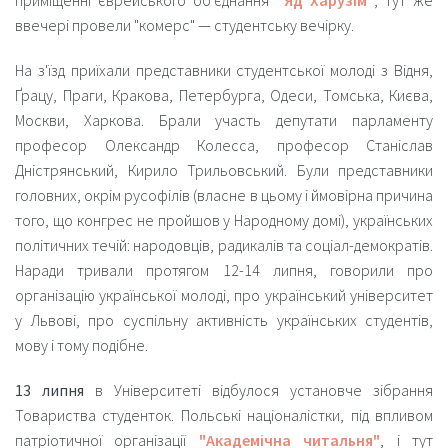
ввечері провели "комерс" — студентську вечірку.
На з'їзд приїхали представники студентської молоді з Відня,
Ґрацу, Праги, Кракова, Петербурга, Одеси, Томська, Києва,
Москви, Харкова. Брали участь депутати парламенту
професор Олександр Колесса, професор Станіслав
Дністрянський, Кирило Трильовський. Були представники
головних, окрім русофілів (власне в цьому і ймовірна причина
того, що конгрес не пройшов у Народному домі), українських
політичних течій: народовців, радикалів та соціал-демократів.
Наради тривали протягом 12-14 липня, говорили про
організацію української молоді, про український університет
у Львові, про суспільну активність українських студентів,
мову і тому подібне.
13 липня
в Університеті відбулося установче зібрання
Товариства студенток. Польські націоналістки, під впливом
патріотичної організації
"Академічна читальня"
, і тут