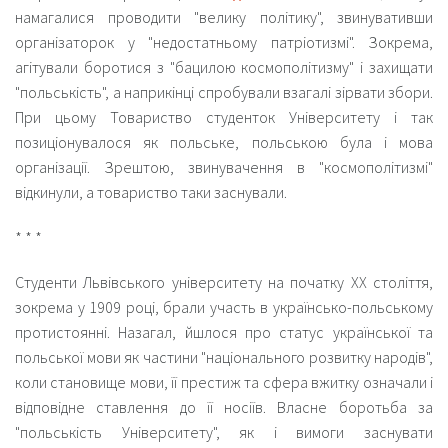
намагалися проводити "велику політику", звинувативши
організаторок у "недостатньому патріотизмі". Зокрема,
агітували боротися з "
бацилою космополітизму
" і захищати
"
польськість
", а наприкінці спробували взагалі зірвати збори.
При цьому Товариство студенток Університету і так
позиціонувалося як польське, польською була і мова
організації. Зрештою, звинувачення в "космополітизмі"
відкинули, а товариство таки заснували.
* * *
Студенти Львівського університету на початку ХХ століття,
зокрема у 1909 році, брали участь в українсько-польському
протистоянні. Назагал, йшлося про статус української та
польської мови як частини "національного розвитку народів",
коли становище мови, її престиж та сфера вжитку означали і
відповідне ставлення до її носіїв. Власне боротьба за
"польськість Університету", як і вимоги заснувати