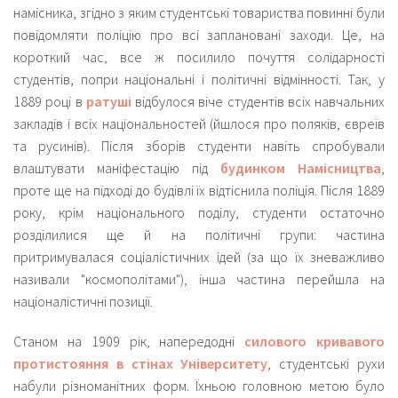
намісника, згідно з яким студентські товариства повинні були
повідомляти поліцію про всі заплановані заходи. Це, на
короткий час, все ж посилило почуття солідарності
студентів, попри національні і політичні відмінності. Так, у
1889 році в
ратуші
відбулося віче студентів всіх навчальних
закладів і всіх національностей (йшлося про поляків, євреїв
та русинів). Після зборів студенти навіть спробували
влаштувати маніфестацію під
будинком Намісництва
,
проте ще на підході до будівлі їх відтіснила поліція. Після 1889
року, крім національного поділу, студенти остаточно
розділилися ще й на політичні групи: частина
притримувалася соціалістичних ідей (за що їх зневажливо
називали "космополітами"), інша частина перейшла на
націоналістичні позиції.
Станом на 1909 рік, напередодні
силового кривавого
протистояння в стінах Університету
,
студентські рухи
набули різноманітних форм. Їхньою головною метою було