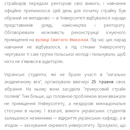
страйкарів передали ректорові свої вимоги, і навчання
офіційно припинилося. Цей день для початку страйку був
обраний не випадково — в Університеті відбувалися наради
представників уряду, намісництва і ректорату.
Обговорювали можливість реконструкції існуючого
приміщення на
вулиці Святого Миколая
. Під час цих нарад
навчання не відбувалося, а під стінами Університету
чергували ті самі групки польської молоді і пильнували, щоб
ніхто не з'явився в аудиторіях.
Українські студенти, які не брали участі в "
загально
академічному вічі
", організували ввечері
25 травня
своє
зібрання. На ньому вони засудили "
примусовий страйк
поляків
". Тим більше, що головною проблемою вони вважали
не приміщення Університету, а нездорові міжнаціональні
стосунки в ньому. І взагалі, вимоги українських студентів
залишалися незмінними — відкриття українських кафедр, а в
згодом — заснування окремого університету. Зрозуміло, що