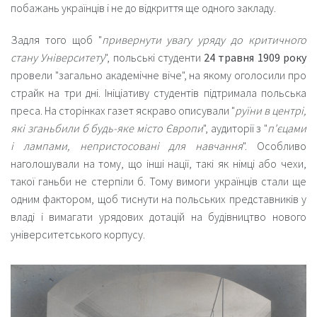
побажань українців і не до відкриття ще одного закладу.
Задля того щоб "
привернути увагу уряду до критичного
стану Університету
", польські студенти
24 травня 1909 року
провели "
загально академічне віче
", на якому оголосили про
страйк на три дні. Ініціативу студентів підтримала польська
преса. На сторінках газет яскраво описували "
руїни в центрі,
які зганьбили б будь-яке місто Європи
", аудиторії з "
п'єцами
і лампами, непристосовані для навчання
". Особливо
наголошували на тому, що інші нації, такі як німці або чехи,
такої ганьби не стерпіли б. Тому вимоги українців стали ще
одним фактором, щоб тиснути на польських представників у
владі і вимагати урядових дотацій на будівництво нового
університетського корпусу.