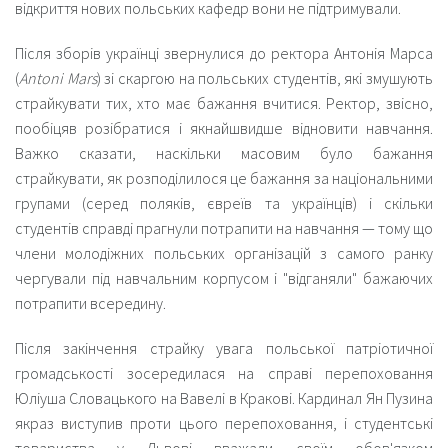
відкриття нових польських кафедр вони не підтримували.
Після зборів українці звернулися до ректора Антонія Марса
(
Antoni Mars
) зі скаргою на польських студентів, які змушують
страйкувати тих, хто має бажання вчитися. Ректор, звісно,
пообіцяв розібратися і якнайшвидше відновити навчання.
Важко сказати, наскільки масовим було бажання
страйкувати, як розподілилося це бажання за національними
групами (серед поляків, євреїв та українців) і скільки
студентів справді прагнули потрапити на навчання — тому що
члени молодіжних польських організацій з самого ранку
чергували під навчальним корпусом і "
відганяли
" бажаючих
потрапити всередину.
Після закінчення страйку увага польської патріотичної
громадськості зосередилася на справі перепоховання
Юліуша Словацького на Вавелі в Кракові. Кардинал Ян Пузина
якраз виступив проти цього перепоховання, і студентські
товариства у Львові вважали своїм обов'язком