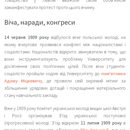
заманіфестувати протест проти цього вчинку.
Віча, наради, конгреси
14 червня 1909 року
відбулося віче польської молоді, на
якому вчергове проявився конфлікт між націоналістами і
соціалістами. Націоналістів відкрито звинуватили в тому, що
вони інструменталізують проблему Університету для
досягнення своїх політичних цілей. Після віча студенти-
соціалісти пройшли ходою від Університету до
пам'ятника
Адаму Міцкевичу
, де провели свій окремий мітинг за
збільшення урядових дотацій і покращення матеріального
стану навчального закладу.
Вже у 1909 року Комітет української молоді вищих шкіл Австрії
і Росії організував З'їзд української поступової
(прогресивної) молоді. З'їзд відкрили
11 липня 1909 року
в
приміщенні єврейського об'єднання
"Яд Харузім"
, тут же