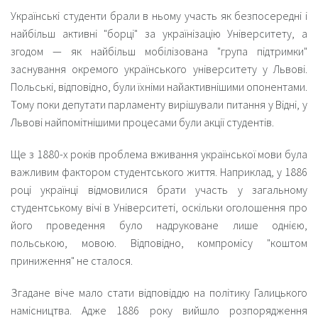
Українські студенти брали в ньому участь як безпосередні і
найбільш активні "борці" за українізацію Університету, а
згодом — як найбільш мобілізована "група підтримки"
заснування окремого українського університету у Львові.
Польські, відповідно, були їхніми найактивнішими опонентами.
Тому поки депутати парламенту вирішували питання у Відні, у
Львові найпомітнішими процесами були акції студентів.
Ще з 1880-х років проблема вживання української мови була
важливим фактором студентського життя. Наприклад, у 1886
році українці відмовилися брати участь у загальному
студентському вічі в Університеті, оскільки оголошення про
його проведення було надруковане лише однією,
польською, мовою. Відповідно, компромісу "
коштом
приниження
" не сталося.
Згадане віче мало стати відповіддю на політику Галицького
намісництва. Адже 1886 року вийшло розпорядження