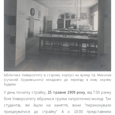
Бібліотека Університету в старому корпусі на вулиці Св. Миколая
(сучасній Грушевського) незадовго до переїзду в нову окрему
будівлю
У день початку страйку,
25 травня 1909 року
, від 7:00 ранку
біля Університету зібралися групки патріотичної молоді. Тих
студентів, які йшли на заняття, вони "
переконували
приєднуватися до страйку
". А о 10:00 представники