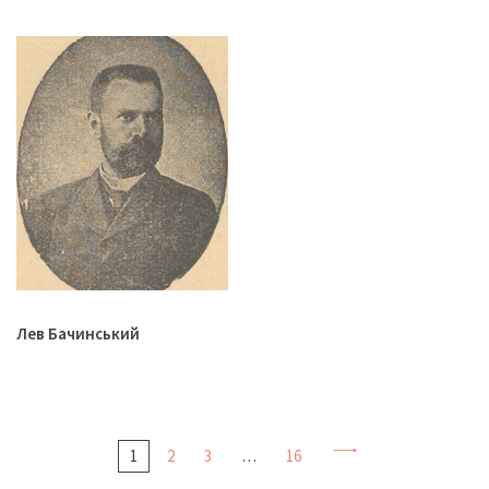
Лев Бачинський
1
2
3
…
16