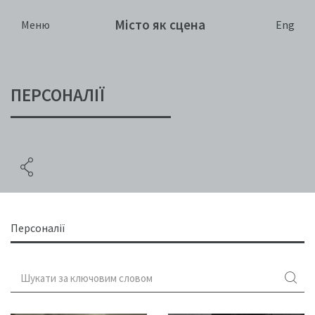
Місто як сцена
Eng
Меню
ПЕРСОНАЛІЇ
Персоналії