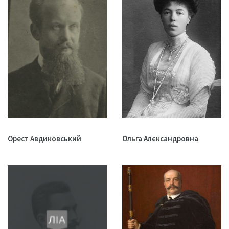
Орест Авдиковський
Ольга Алєксандровна