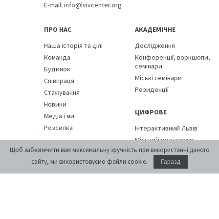
E-mail:
info@lvivcenter.org
ПРО НАС
АКАДЕМІЧНЕ
Наша історія та цілі
Дослідження
Команда
Конференції, воркшопи,
семінари
Будинок
Міські семінари
Співпраця
Резиденції
Стажування
Новини
ЦИФРОВЕ
Медіа і ми
Розсилка
Інтерактивний Львів
Міський медіаархів
ПОДІЇ
Щоб забезпечити вам максимальну зручність при використанні даного
Вулиці Львова
сайту, ми використовуємо файли cookie.
Гаразд
БІБЛІОТЕКА
КАЛЕНДАР
КРАМНИЦЯ
КОНТАКТИ