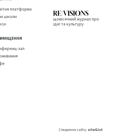
вітня платформа
тні школи
щомісячний журнал про
рси
ідеї та культуру
ИМІЩЕННЯ
нференц-зал
оживання
фе
Створення сайту:
siteGist