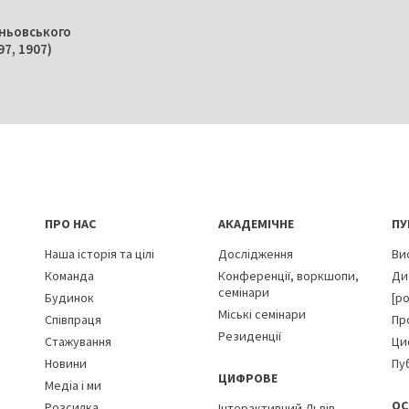
ньовського
97, 1907)
ПРО НАС
АКАДЕМІЧНЕ
ПУ
Наша історія та цілі
Дослідження
Ви
Команда
Конференції, воркшопи,
Ди
семінари
Будинок
[р
Міські семінари
Співпраця
Пр
Резиденції
Стажування
Ци
Новини
Пуб
ЦИФРОВЕ
Медіа і ми
ОС
Розсилка
Інтерактивний Львів