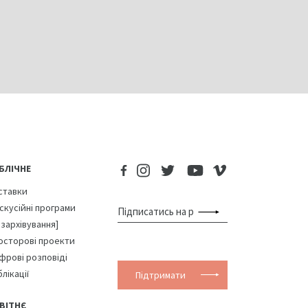
БЛІЧНЕ
ставки
скусійні програми
озархівування]
осторові проекти
фрові розповіді
лікації
Підтримати
ВІТНЄ