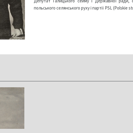
Депутат Галицького сейму і Державної ради, о
польського селянського руху і партії PSL (Polskie s