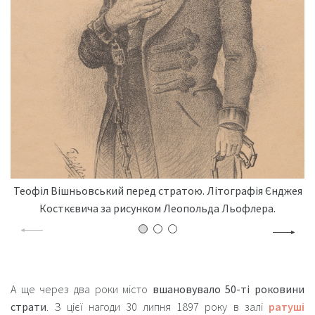
Теофіл Вішньовський перед стратою. Літографія Єнджея
Косткєвича за рисунком Леопольда Льофлера.
А ще через два роки місто
вшановувало 50-ті роковини
страти
. З цієї нагоди 30 липня 1897 року в залі
ратуші