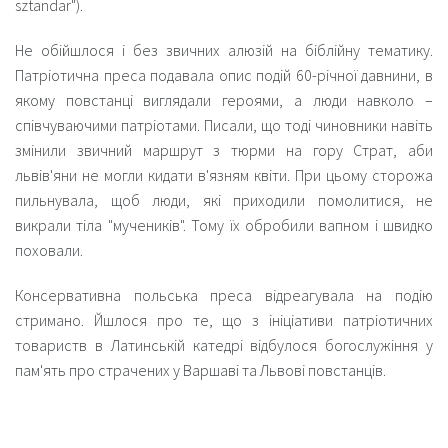
sztandar").
Не обійшлося і без звичних алюзій на біблійну тематику.
Патріотична преса подавала опис подій 60-річної давнини, в
якому повстанці виглядали героями, а люди навколо –
співчуваючими патріотами. Писали, що тоді чиновники навіть
змінили звичний маршрут з тюрми на гору Страт, аби
львів'яни не могли кидати в'язням квіти. При цьому сторожа
пильнувала, щоб люди, які приходили помолитися, не
викрали тіла "мучеників". Тому їх обробили вапном і швидко
поховали.
Консервативна польська преса відреагувала на подію
стримано. Йшлося про те, що з ініціативи патріотичних
товариств в Латинській катедрі відбулося богослужіння у
пам'ять про страчених у Варшаві та Львові повстанців.