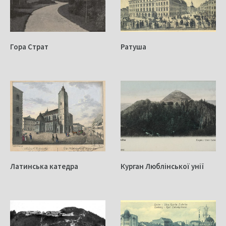
Гора Страт
Ратуша
Латинська катедра
Курган Люблінської унії