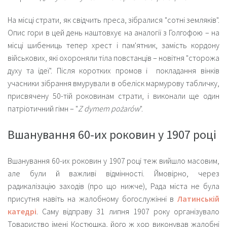
На місці страти, як свідчить преса, зібралися "сотні земляків".
Опис гори в цей день наштовхує на аналогії з Голгофою – на
місці шибениць тепер хрест і пам'ятник, замість кордону
військових, які охороняли тіла повстанців – новітня "сторожа
духу та ідеї". Після коротких промов і покладання вінків
учасники зібрання вмурували в обеліск мармурову табличку,
присвячену 50-тій роковинам страти, і виконали ще один
патріотичний гімн – "
Z dymem pożarów
".
Вшанування 60-их роковин у 1907 році
Вшанування 60-их роковин у 1907 році
теж вийшло масовим,
але були й важливі відмінності. Ймовірно, через
радикалізацію заходів (про що нижче), Рада міста не була
присутня навіть на жалобному богослужінні в
Латинській
катедрі
. Саму відправу 31 липня 1907 року організувало
Товариство імені Костюшка, його ж хор виконував жалобні