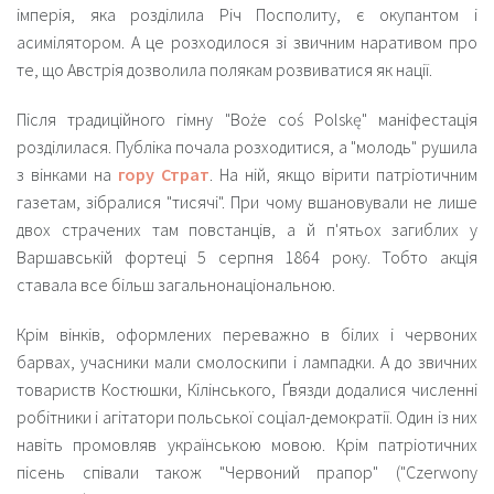
імперія, яка розділила Річ Посполиту, є окупантом і
асимілятором. А це розходилося зі звичним наративом про
те, що Австрія дозволила полякам розвиватися як нації.
Після традиційного гімну "Boże coś Polskę" маніфестація
розділилася. Публіка почала розходитися, а "молодь" рушила
з вінками на
гору Страт
. На ній, якщо вірити патріотичним
газетам, зібралися "тисячі". При чому вшановували не лише
двох страчених там повстанців, а й п'ятьох загиблих у
Варшавській фортеці 5 серпня 1864 року. Тобто акція
ставала все більш загальнонаціональною.
Крім вінків, оформлених переважно в білих і червоних
барвах, учасники мали смолоскипи і лампадки. А до звичних
товариств Костюшки, Кілінського, Ґвязди додалися численні
робітники і агітатори польської соціал-демократії. Один із них
навіть промовляв українською мовою. Крім патріотичних
пісень співали також "Червоний прапор" ("Czerwony