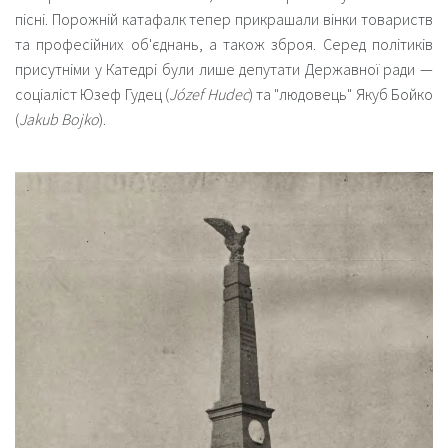
пісні. Порожній катафалк тепер прикрашали вінки товариств
та професійних об'єднань, а також зброя. Серед політиків
присутніми у Катедрі були лише депутати Державної ради —
соціаліст Юзеф Гудец (
Józef Hudec
) та "людовець" Якуб Бойко
(
Jakub Bojko
).