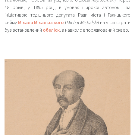
48 років,
у 1895 році
, в умовах широкої автономії, за
ініціативою тодішнього депутата Ради міста і Галицького
сейму
Міхала Міхальського
(
Michał Michalski
) на місці страти
був встановлений
обеліск
, а навколо впорядкований сквер.