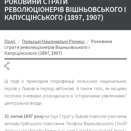
РОКОВИНИ СТРАТИ
РЕВОЛЮЦІОНЕРІВ ВІШНЬОВСЬКОГО І
КАПУСЦІНСЬКОГО (1897, 1907)
Події
Польські Національні Річниці
Роковини
страти революціонерів Вішньовського і
Капусцінського (1897, 1907)
Ці події є прикладом глорифікації польських національних
героїв у Львові в період автономії. А також того, як місцева
політика очевидно розходилася із "історичними уявленнями"
центральної влади.
31 липня 1847 року
на горі Страт у Львові повісили учасників
антиавстрійського повстання Теофіла Вішньовського (
Teofil
Wiśniowski
) і Юзефа Капусцінського (
Józef Kapuściński
). Через