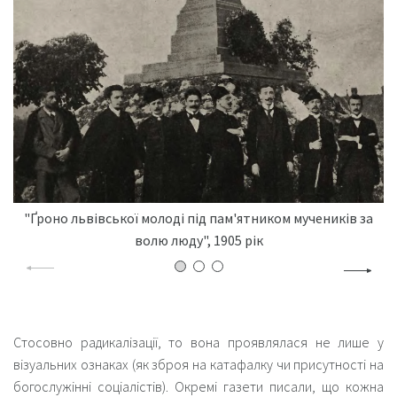
"Ґроно львівської молоді під пам'ятником мучеників за
волю люду", 1905 рік
Стосовно радикалізації, то вона проявлялася не лише у
візуальних ознаках (як зброя на катафалку чи присутності на
богослужінні соціалістів). Окремі газети писали, що кожна