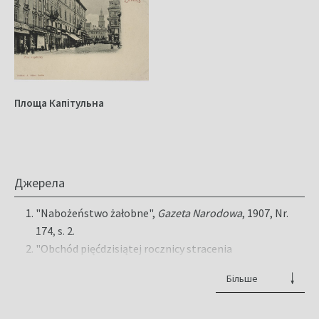
Площа Капітульна
Джерела
"Nabożeństwo żałobne",
Gazeta Narodowa
, 1907, Nr.
174, s. 2.
"Obchód pięćdzisiątej rocznicy stracenia
Wiśniowskiego i Kapuścińskiego",
Kurjer Lwowski
, 1897,
Більше
Nr. 211, s. 4-5.
"W 60 rocznicę stracenia Teofila Wiśniowskiego i