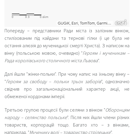
Попереду – представники Ради міста із залізним вінком,
стилізованим під кайдани та тернові гілки (і це була не
остання алюзія до мученицької смерті Христа). З написом на
вінку (польською мовою, очевидно) "
Героям і мученикам –
Рада королівського столичного міста Львова
".
Далі йшли "жінки-польки". При чому напис на їхньому вінку –
"
Героям за свободу – польки трьох заборів
", однозначно
свідчив про загальнонаціональний характер акції, не
обмеженої кордонами імперії.
Третьою групою процесії були селяни з вінком "
Оборонцям
народу – селянство польське
". Після них йшли члени різних
товариств, корпорацій тощо. Багато хто – з вінками,
наприклад, "
Мученику волі – товариство стрілецьке
".