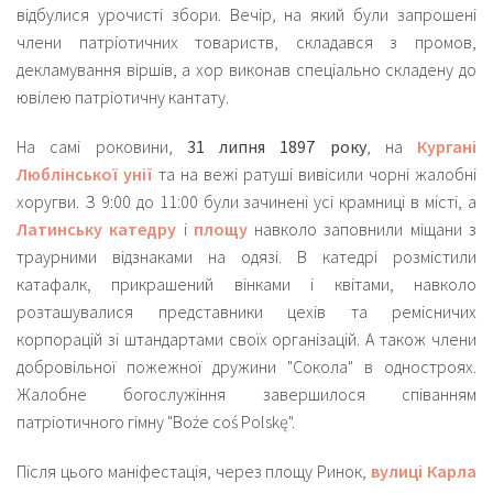
відбулися урочисті збори. Вечір, на який були запрошені
члени патріотичних товариств, складався з промов,
декламування віршів, а хор виконав спеціально складену до
ювілею патріотичну кантату.
На самі роковини,
31 липня 1897 року
, на
Кургані
Люблінської унії
та на вежі ратуші вивісили чорні жалобні
хоругви. З 9:00 до 11:00 були зачинені усі крамниці в місті, а
Латинську катедру
і
площу
навколо заповнили міщани з
траурними відзнаками на одязі. В катедрі розмістили
катафалк, прикрашений вінками і квітами, навколо
розташувалися представники цехів та ремісничих
корпорацій зі штандартами своїх організацій. А також члени
добровільної пожежної дружини "Сокола" в одностроях.
Жалобне богослужіння завершилося співанням
патріотичного гімну "Boże coś Polskę".
Після цього маніфестація, через площу Ринок,
вулиці Карла