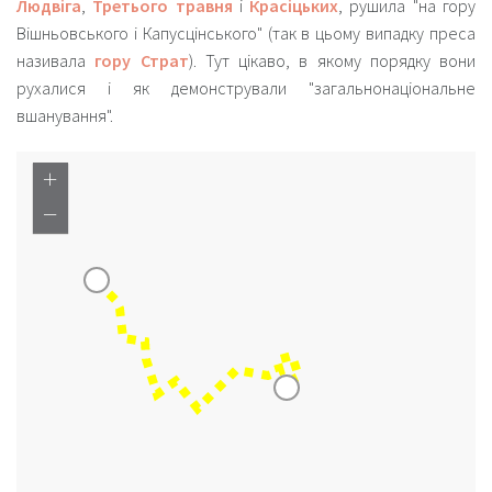
Людвіга
,
Третього травня
і
Красіцьких
, рушила "на гору
Вішньовського і Капусцінського" (так в цьому випадку преса
називала
гору Страт
). Тут цікаво, в якому порядку вони
рухалися і як демонстрували "загальнонаціональне
вшанування".