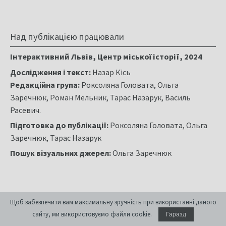
Józefa Kapuścińskiego",
Chwila
, 1907, Nr. 22, s. 5-6.
"W rocznicę stracenia",
Kurier Lwowski
, 1907, Nr. 352, s.
5.
Над публікацією працювали
"W rocznicę Wiśnowskiego",
Kurier Lwowski
, 1907, Nr.
351, s. 1-2.
Інтерактивний Львів, Центр міської історії, 2024
Ігор Жук, "
Озеленена територія вул. Золотої
Дослідження і текст:
Назар Кісь
(колишній парк ім. Теофіла Вішньовського)
",
Редакційна група:
Роксоляна Головата, Ольга
Інтерактивний Львів
, 2012.
Заречнюк, Роман Мельник, Тарас Назарук, Василь
Джерела ілюстрації
:
Расевич.
Biblioteka Narodowa (polona.pl).
Підготовка до публікації:
Роксоляна Головата, Ольга
Głos narodu, 1901, Nr. 11, s. 3.
Заречнюк, Тарас Назарук
Nasz kraj, 1909, Nr. 32, s. 17.
Пошук візуальних джерел:
Ольга Заречнюк
Nowości illustrowane, 1905, Nr. 32, s. 2.
Щоб забезпечити вам максимальну зручність при використанні даного
сайту, ми використовуємо файли cookie.
Гаразд