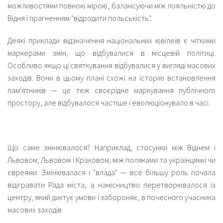
можливостями повною мірою, балансуючи між лояльністю до
Відня і прагненням "відродити польськість".
Деякі приклади відзначення національних ювілеїв є чіткими
маркерами змін, що відбувалися в місцевій політиці.
Особливо якщо ці святкування відбувалися у вигляді масових
заходів. Вони в цьому плані схожі на історію встановлення
пам'ятників — це теж своєрідне маркування публічного
простору, але відбувалося частіше і еволюціонувало в часі.
Що саме змінювалося? Наприклад, стосунки між Віднем і
Львовом, Львовом і Краковом, між поляками та українцями чи
євреями. Змінювалася і "влада" — все більшу роль почала
відігравати Рада міста, а намісництво перетворювалося із
центру, який диктує умови і забороняє, в почесного учасника
масових заходів.