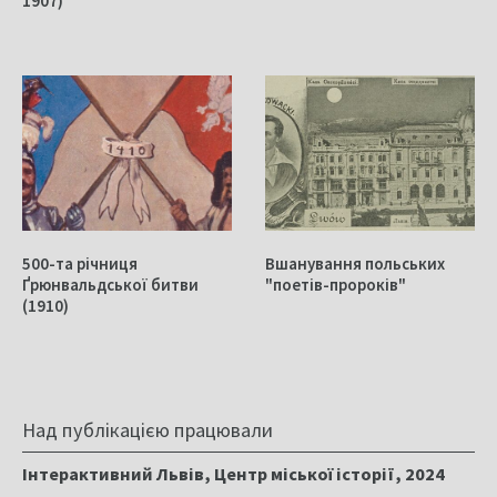
1907)
500-та річниця
Вшанування польських
Ґрюнвальдської битви
"поетів-пророків"
(1910)
Над публікацією працювали
Інтерактивний Львів, Центр міської історії, 2024