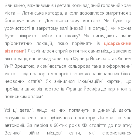
Звичайно, важливими є і деталі. Коли задіяний головний храм
міста — Латинська катедра, а коли доводилося змиритися з
богослужінням в Домініканському костелі? Чи були це
урочистості в закритому залі (нехай і в ратуші), чи можна
було відкрито вийти на площу? Як виглядають зміни
пріоритетних локацій, якщо порівняти із
цісарськими
візитами
? Як змінилося сприйняття тих самих місць залежно
від ситуації, наприклад коли гора Франца Йосифа стає Кіпцем
Унії? Зрештою, як змінюється кольорова гама в оформленні
міста — від прапорів монархії і краю до національних біло-
червоних стягів? Як змінилися ілюмінаційні картки, що
пройшли шлях від портретів Франца Йосифа до картинок із
польським орлом?
Усі ці деталі, якщо на них поглянути в динаміці, дають
розуміння еволюції публічного простору Львова за час
автономії. За період з 60-тих років ХІХ століття до початку
Великої війни місцеві еліти, які скористалися