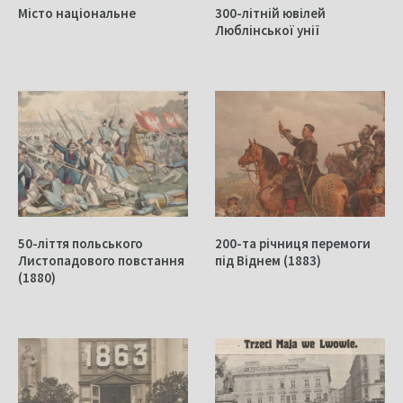
Місто національне
300-літній ювілей
Люблінської унії
50-ліття польського
200-та річниця перемоги
Листопадового повстання
під Віднем (1883)
(1880)