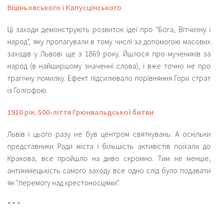
Вішньовського і Капусцінського
Ці заходи демонструють розвиток ідеї про "Бога, Вітчизну і
народ", яку пропагували в тому числі за допомогою масових
заходів у Львові ще з 1869 року. Йшлося про мучеників за
народ (в найширшому значенні слова), і вже точно не про
трагічну помилку. Ефект підсилювало порівняння Гори страт
із Голгофою.
1910 рік. 500-ліття Грюнвальдської битви
Львів і цього разу не був центром святкувань. А оскільки
представники Ради міста і більшість активістів поїхали до
Кракова, все пройшло на диво скромно. Тим не менше,
антинімецькість самого заходу все одно слід було подавати
як "перемогу над хрестоносцями".
* * *