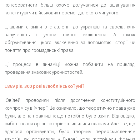
консерватисти більш охоче долучалися до вшанування
конституції чи військових перемог далекого минулого.
Цікавими є зміни в ставленні до українців та євреїв, їхня
залученість і умови такого включення. А також
обґрунтування цього включення за допомогою історії чи
поняття про громадянські права.
Ці процеси в динаміці можна побачити на прикладі
проведення знакових урочистостей.
1869 рік. 300 років Люблінської унії
Ювілей проводили після досягнення конституційного
компромісу в імперії. Це означало, що теоретично права уже
були, але на практиці їх ще потрібно було взяти. Відповідно,
амбітні плани організаторів залишилися планами. Але і те, що
вдалося організувати, було творчим переосмисленням
заходів, які проводили у Львові, коли зустрічали Франца