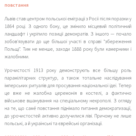
повстання
Львів став центром польської еміграції з Росії після поразки у
1864 році. З одного боку, це змінило місцевий політичний
ландшафт і укріпило позиції демократів. З іншого — почало
зобов'язувати до ще більшої участі в справі "збереження
Польщі". Тим не менше, заходи 1888 року були камерними і
жалобними.
Урочистості 1913 року демонструють все більшу роль
парамілітарних структур, а також тотальне наслідування
імперських ритуалів для просування національної ідеї. Тепер
це вже не жалобна церемонія в костелі, а фактично
військове вшанування на спеціальному некрополі.
З огляду
на те, що самé повстання піднімало питання демократизації,
до урочистостей активно долучилися ліві. Причому не лише
польські, а й українські та єврейські організації.