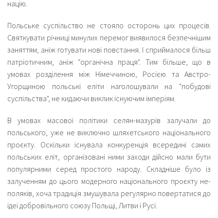
націю.
Польське суспільство не стояло осторонь цих процесів.
Святкувати річниці минулих перемог виявилося безпечнішим
заняттям, аніж готувати нові повстання. І сприймалося більш
патріотичним, аніж "органічна праця". Тим більше, що в
умовах розділення між Німеччиною, Росією та Австро-
Угорщиною польські еліти наголошували на "побудові
суспільства", не кидаючи виклик існуючим імперіям.
В умовах масової політики селян-мазурів залучали до
польського, уже не виключно шляхетського національного
проєкту. Оскільки існувала конкуренція всередині самих
польських еліт, організовані ними заходи дійсно мали бути
популярними серед простого народу. Складніше було із
залученням до цього модерного національного проєкту не-
поляків, хоча традиція змушувала регулярно повертатися до
ідеї добровільного союзу Польщі, Литви і Русі.