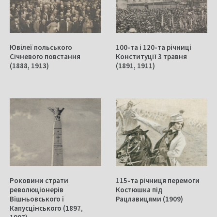
Ювілеї польського
100-та і 120-та річниці
Січневого повстання
Конституції 3 травня
(1888, 1913)
(1891, 1911)
Роковини страти
115-та річниця перемоги
революціонерів
Костюшка під
Вішньовського і
Рацлавицями (1909)
Капусцінського (1897,