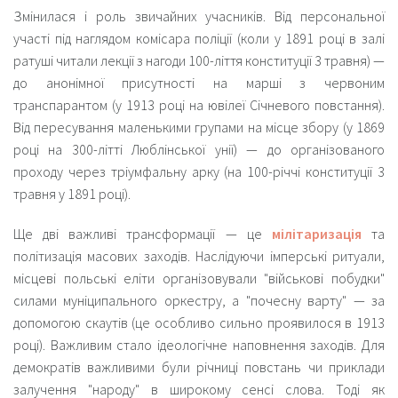
Змінилася і роль звичайних учасників. Від персональної
участі під наглядом комісара поліції (коли у 1891 році в залі
ратуші читали лекції з нагоди 100-ліття конституції 3 травня) —
до анонімної присутності на марші з червоним
транспарантом (у 1913 році на ювілеї Січневого повстання).
Від пересування маленькими групами на місце збору (у 1869
році на 300-літті Люблінської унії) — до організованого
проходу через тріумфальну арку (на 100-річчі конституції 3
травня у 1891 році).
Ще дві важливі трансформації — це
мілітаризація
та
політизація масових заходів. Наслідуючи імперські ритуали,
місцеві польські еліти організовували "військові побудки"
силами муніципального оркестру, а "почесну варту" — за
допомогою скаутів (це особливо сильно проявилося в 1913
році). Важливим стало ідеологічне наповнення заходів. Для
демократів важливими були річниці повстань чи приклади
залучення "народу" в широкому сенсі слова. Тоді як