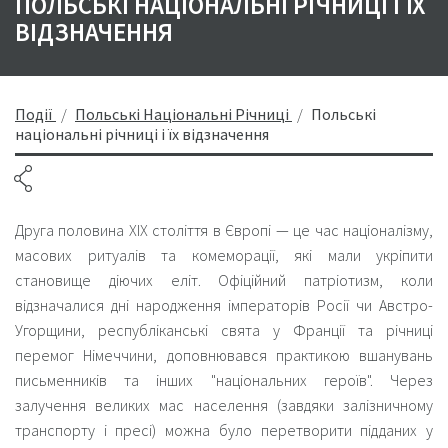
ПОЛЬСЬКІ НАЦІОНАЛЬНІ РІЧНИЦІ І ЇХ
ВІДЗНАЧЕННЯ
Події
Польські Національні Річниці
Польські
національні річниці і їх відзначення
Друга половина ХІХ століття в Європі — це час націоналізму,
масових ритуалів та комеморації, які мали укріпити
становище діючих еліт. Офіційний патріотизм, коли
відзначалися дні народження імператорів Росії чи Австро-
Угорщини, республіканські свята у Франції та річниці
перемог Німеччини, доповнювався практикою вшанувань
письменників та інших "національних героїв". Через
залучення великих мас населення (завдяки залізничному
транспорту і пресі) можна було перетворити підданих у