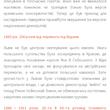
описували в тогочасних газетах
. Воно вже не вважалося
жахливою помилкою чи трагедією (такою була версія
краківських консерватистів). Тепер це був приклад для
наслідування і підмурівок під майбутні звершення (за версією
національних демократів).
1883 рік. 200 років від перемоги під Віднем
Львів не був центром святкування цього ювілею. Увага
польського суспільства була зосереджена в Кракові, де
знаходилось поховання короля Яна ІІІ Собєського. У Відні
проходили свої заходи, які фокусувалися на австрійських
перемогах, а не на допомозі польської кавалерії. Зате
урочистості у Львові були стовідсотково лояльними до
центральної влади, і це дозволило демонстрації "вийти" на
площу Ринок та Високий Замок, не обмежуючись костелами,
закритими залами і пересуванням малими групами.
1888 і 1913 роки. 25-та й 50-та річниці Січневого