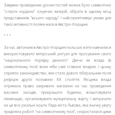
Завдяки проведенню урочистостей можна було символічно
"стерти кордони" існуючих імперій, зібрати в одному місці
представників "всього народу". І найсприятливіші умови для
такої активності поляки мали в Австро-Угорщині.
* * *
За час автономії в Австро-Угорщині польські еліти навчилися
використовувати імперський ритуал для просування свого
"національного порядку денного". Діючи як влада (в
символічному полі) вони ніби самі ставали владою. І цьому
сприяло законодавство, яке стало доволі ліберальним після
реформ другої половини ХІХ століття. Місцева влада
отримала право закривати магазини на час проведення
масових заходів, прикрашати будинки, влаштовувати
ілюмінацію, організовувати муніципальну варту. І витрачати
на це все реальні кошти. Рада міста Львова, яка значну увагу
приділяла роботі "на символічному полі", скористалася цими