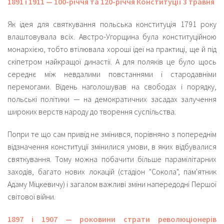
1891 і 1911 — 100-річчя та 120-річчя Конституції 3 травня
Як ідея для святкування польська конституція 1791 року
влаштовувала всіх. Австро-Угорщина була конституційною
монархією, тобто втілювала хороші ідеї на практиці, ще й під
скіпетром найкращої династії. А для поляків це було щось
середнє між невдалими повстаннями і стародавніми
перемогами. Відень наголошував на свободах і порядку,
польські політики — на демократичних засадах залучення
широких верств народу до творення суспільства.
Попри те що сам привід не змінився, порівняно з попереднім
відзначення конституції змінилися умови, в яких відбувалися
святкування. Тому можна побачити більше парамілітарних
заходів, багато нових локацій (стадіон "Сокола", пам'ятник
Адаму Міцкевичу) і загалом важливі зміни напередодні Першої
світової війни.
1897 і 1907 — роковини страти революціонерів