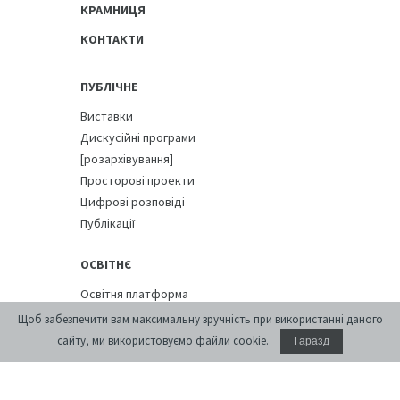
КРАМНИЦЯ
КОНТАКТИ
ПУБЛІЧНЕ
Виставки
Дискусійні програми
[розархівування]
Просторові проекти
Цифрові розповіді
Публікації
ОСВІТНЄ
Освітня платформа
Літні школи
Щоб забезпечити вам максимальну зручність при використанні даного
Курси
сайту, ми використовуємо файли cookie.
Гаразд
ПРИМІЩЕННЯ