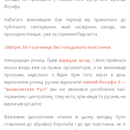
Йосифа.
Набагато важливішим був перехід від приватного до
публічного святкування, який засвідчили
заходи, які
проходили пізніше,
уже за сприяння Ради міста.
1880 рік. 50-та річниця Листопадового повстання
Напередодні річниці Львів
відвідав цісар
, і його приймала
міська влада вже на правах організаторів, а не виконавців
програми, надісланої з Відня. Крім того, якраз в день
відзначення річниці русини відзначили
ювілей Йосифа ІІ —
"визволителя Русі"
(він же вважався уособлення пан-
германізму і централізму, тому ніхто, крім німців та русинів, не
відзначав цієї дати).
Важливим ідеологічним зламом в цьому випадку було
ставлення до збройної боротьби і до ідеї повстання,
як їх