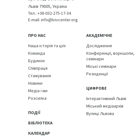
Львів 79005, Україна
Тел.:
+38-032-275-17-34
E-mail:
info@lvivcenter.org
ПРО НАС
АКАДЕМІЧНЕ
Наша історія та цілі
Дослідження
Команда
Конференції, воркшопи,
семінари
Будинок
Міські семінари
Співпраця
Резиденції
Стажування
Новини
ЦИФРОВЕ
Медіа і ми
Розсилка
Інтерактивний Львів
Міський медіаархів
ПОДІЇ
Вулиці Львова
БІБЛІОТЕКА
КАЛЕНДАР