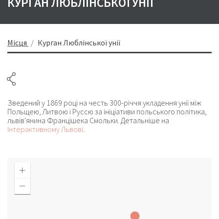
КУРГАН ЛЮБЛІНСЬКОЇ УНІЇ
Місця
Курган Люблінської унії
Зведений у 1869 році на честь 300-річчя укладення унії між
Польщею, Литвою і Руссю за ініціативи польського політика,
львів'янина Францішека Смольки. Детальніше на
Інтерактивному Львові
.