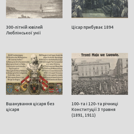
300-літній ювілей
Цісар прибуває 1894
Люблінської унії
Вшанування цісаря без
100-та і 120-та річниці
цісаря
Конституції 3 травня
(1891, 1911)