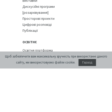
Виставки
Дискусійні програми
[розархівування]
Просторові проекти
Цифрові розповіді
Публікації
ОСВІТНЄ
Освітня платформа
Літні школи
Щоб забезпечити вам максимальну зручність при використанні даного
Курси
сайту, ми використовуємо файли cookie.
Гаразд
ПРИМІЩЕННЯ
Конференц-зал
Проживання
Кафе