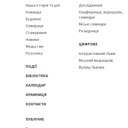
Наша історія та цілі
Дослідження
Команда
Конференції, воркшопи,
семінари
Будинок
Міські семінари
Співпраця
Резиденції
Стажування
Новини
ЦИФРОВЕ
Медіа і ми
Розсилка
Інтерактивний Львів
Міський медіаархів
ПОДІЇ
Вулиці Львова
БІБЛІОТЕКА
КАЛЕНДАР
КРАМНИЦЯ
КОНТАКТИ
ПУБЛІЧНЕ