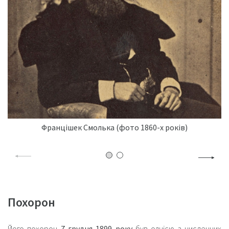
Францішек Смолька (фото 1860-х років)
Похорон
Його похорон
7 грудня 1899 року
був однією з численних