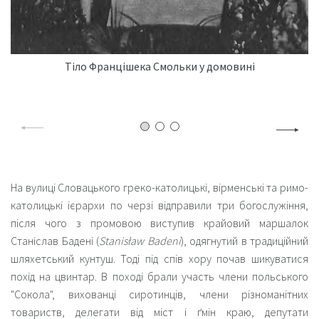
Тіло Францішека Смольки у домовині
На вулиці Словацького греко-католицькі, вірменські та римо-
католицькі ієрархи по черзі відправили три богослужіння,
після чого з промовою виступив крайовий маршалок
Станіслав Бадені (
Stanisław Badeni
), одягнутий в традиційний
шляхетський кунтуш. Тоді під спів хору почав шикуватися
похід на цвинтар. В поході брали участь члени польського
"
Сокола
", вихованці сиротинців, члени різноманітних
товариств, делегати від міст і ґмін краю, депутати