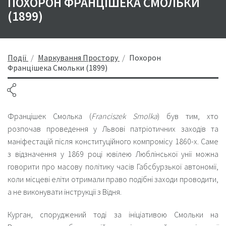
ПОХОРОН ФРАНЦІШЕКА СМОЛЬКИ
(1899)
Події
Маркування Простору
Похорон
Францішека Смольки (1899)
Францішек Смолька (
Franciszek Smolka
) був тим, хто
розпочав проведення у Львові патріотичних заходів та
маніфестацій після конституційного компромісу 1860-х. Саме
з відзначення у 1869 році
ювілею Люблінської унії
можна
говорити про масову політику часів Габсбурзької автономії,
коли місцеві еліти отримали право подібні заходи проводити,
а не виконувати інструкції з Відня.
Курган, споруджений тоді за ініціативою Смольки на