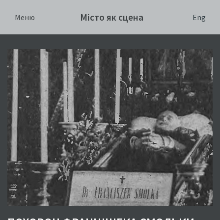
Місто як сцена
Eng
Меню