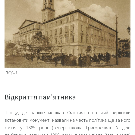
Ратуша
Відкриття пам'ятника
Площу
, де раніше мешкав Смолька і на якій вирішили
встановити монумент, назвали на честь політика ще за його
життя у 1885 році (тепер площа Григоренка). А ідею
пам'ятника озвучили 1899 року, відразу після його смерті.