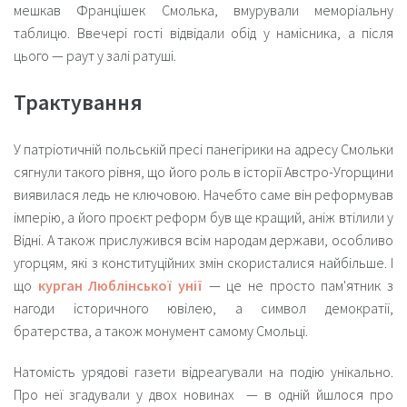
мешкав Францішек Смолька, вмурували меморіальну
таблицю. Ввечері гості відвідали обід у намісника, а після
цього — раут у залі ратуші.
Трактування
У патріотичній польській пресі панегірики на адресу Смольки
сягнули такого рівня, що його роль в історії Австро-Угорщини
виявилася ледь не ключовою. Начебто саме він реформував
імперію, а його проєкт реформ був ще кращий, аніж втілили у
Відні. А також прислужився всім народам держави, особливо
угорцям, які з конституційних змін скористалися найбільше. І
що
курган Люблінської унії
— це не просто пам'ятник з
нагоди історичного ювілею, а символ демократії,
братерства, а також монумент самому Смольці.
Натомість урядові газети відреагували на подію унікально.
Про неї згадували у двох новинах — в одній йшлося про