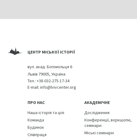
Tygodnik illustrowany, 1899, Nr. 51, s. 1013.
Tygodnik illustrowany, 1913, Nr. 51, s. 1021.
ЦЕНТР МІСЬКОЇ ІСТОРІЇ
вул. акад. Богомольця 6
Львів 79005, Україна
Тел.:
+38-032-275-17-34
E-mail:
info@lvivcenter.org
ПРО НАС
АКАДЕМІЧНЕ
Наша історія та цілі
Дослідження
Команда
Конференції, воркшопи,
семінари
Будинок
Міські семінари
Співпраця