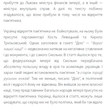
прибуття до Львова міністра фінансів імперії, а в іншій —
міністра внутрішніх справ. А далі по тексту побіжно
згадувалося, що вони прибули в тому числі на відкриття
пам'ятника.
Українці відкриття пам'ятника не бойкотували, на ньому були
присутні парламентарі Кость Левицький та Кирило
Трильовський. Однак заголовок в газеті "Діло" — "
Ворог
нашої нації
" — недвозначно натякав на негативне ставлення
і до монумента, і до самого Смольки. В статті йшлося про те,
що федералізація імперії від Смольки передбачала
абсолютну польську владу в краї та асиміляцію українців. І
зараз такій людині встановлюють пам'ятник "
в старім городї
руських князів
". Тим не менше, писало "Діло", в політичній
волі і мудрості йому не відмовиш. Він вийшов за межі власної
нації, тому представники багатьох народів імперії присутні на
відкритті пам'ятника. Українці, йшлося в статті, можуть лише
шкодувати, що серед них не було політика, який би так вдало