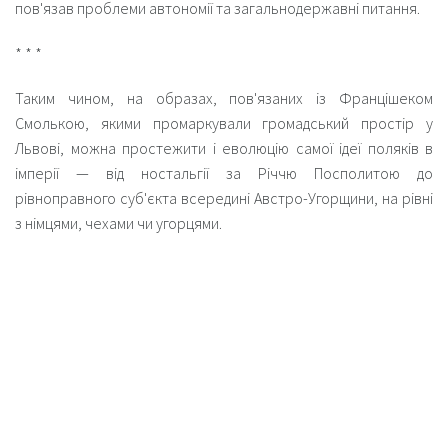
пов'язав проблеми автономії та загальнодержавні питання.
* * *
Таким чином, на образах, пов'язаних із Францішеком
Смолькою, якими промаркували громадський простір у
Львові, можна простежити і еволюцію самої ідеї поляків в
імперії — від ностальгії за Річчю Посполитою до
рівноправного суб'єкта всередині Австро-Угорщини, на рівні
з німцями, чехами чи угорцями.