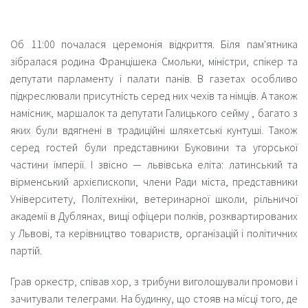
Об 11:00 почалася церемонія відкриття. Біля пам'ятника
зібралася родина Францішека Смольки, міністри, спікер та
депутати парламенту і палати панів. В газетах особливо
підкреслювали присутність серед них чехів та німців. А також
намісник, маршалок та депутати Галицького сейму , багато з
яких були вдягнені в традиційні шляхетські кунтуші. Також
серед гостей були представники Буковини та угорської
частини імперії. І звісно — львівська еліта: латинський та
вірменський архієпископи, члени Ради міста, представники
Університету, Політехніки, ветеринарної школи, рільничої
академії в Дублянах, вищі офіцери полків, розквартированих
у Львові, та керівництво товариств, організацій і політичних
партій.
Грав оркестр, співав хор, з трибуни виголошували промови і
зачитували телеграми. На будинку, що стояв на місці того, де