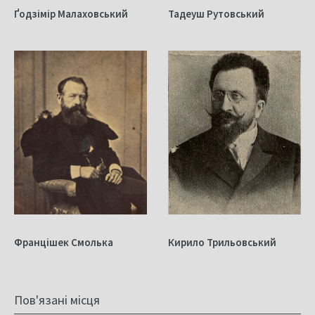
Ґодзімір Малаховський
Тадеуш Рутовський
Францішек Смолька
Кирило Трильовський
Пов'язані місця