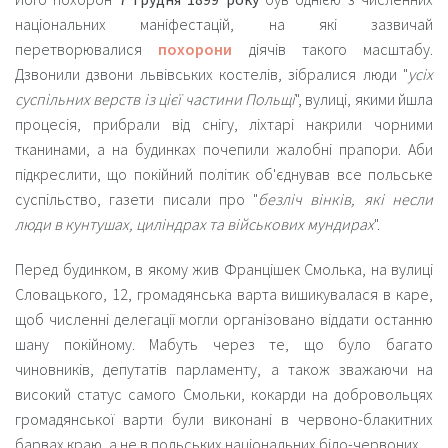
національних маніфестацій, на які зазвичай
перетворювалися
похорони
діячів такого масштабу.
Дзвонили дзвони львівських костелів, зібралися люди "
усіх
суспільних верств із цієї частини Польщі
", вулиці, якими йшла
процесія, прибрали від снігу, ліхтарі накрили чорними
тканинами, а на будинках почепили жалобні прапори. Аби
підкреслити, що покійний політик об'єднував все польське
суспільство, газети писали про "
безліч вінків, які несли
люди в кунтушах, циліндрах та військових мундирах
".
Перед будинком, в якому жив Францішек Смолька, на вулиці
Словацького, 12,
громадянська варта вишикувалася в каре,
щоб численні делегації могли організовано віддати останню
шану покійному. Мабуть через те, що було багато
чиновників, депутатів парламенту, а також зважаючи на
високий статус самого Смольки, кокарди на добровольцях
громадянської варти були виконані в червоно-блакитних
барвах краю, а не в польських національних біло-червоних.