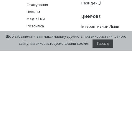
Резиденції
Стажування
Новини
ЦИФРОВЕ
Медіа і ми
Розсилка
Інтерактивний Львів
Міський медіаархів
Щоб забезпечити вам максимальну зручність при використанні даного
ПОДІЇ
Вулиці Львова
сайту, ми використовуємо файли cookie.
Гаразд
БІБЛІОТЕКА
КАЛЕНДАР
КРАМНИЦЯ
КОНТАКТИ
ПУБЛІЧНЕ
Виставки
Дискусійні програми
[розархівування]
Просторові проекти
Цифрові розповіді