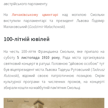
австрійського парламенту.
На
Личаківському цвинтарі
над могилою Смольки
виступили парламентарі та президент Львова Ґодзімір
Малаховський (
Godzimir Małachowski
).
100-літній ювілей
На честь 100-ліття Францішека Смольки, яке припало на
суботу
5 листопада 1910 року
, Рада міста організувала
святковий концерт в ратуші. Головною "дійовою особою" тут
був віцепрезидент міста Львова Тадеуш Рутовський (
Tadeusz
Rutowski
), відомий своєю патріотичною позицією. Окрім
культурної програми та численних промов, на концерті
збирали кошти на майбутній пам'ятник Смольці.