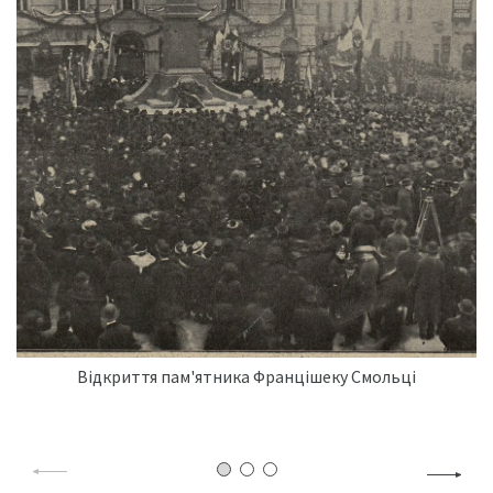
Відкриття пам'ятника Францішеку Смольці