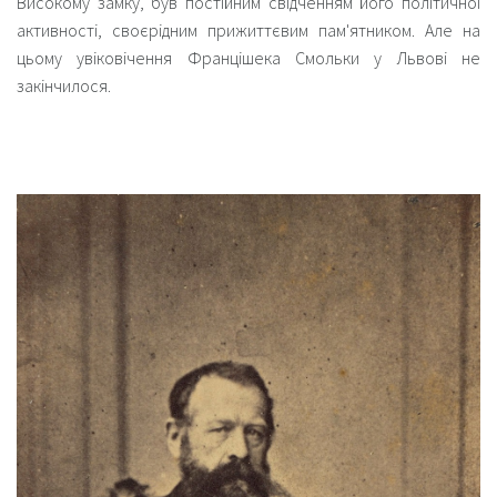
Високому замку, був постійним свідченням його політичної
активності, своєрідним прижиттєвим пам'ятником. Але на
цьому увіковічення Францішека Смольки у Львові не
закінчилося.