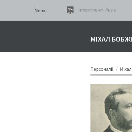
Меню
МІХАЛ БОБ
Персоналії
Міха