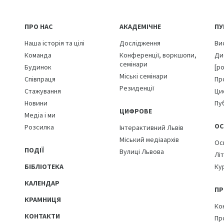
ПРО НАС
АКАДЕМІЧНЕ
ПУ
Наша історія та цілі
Дослідження
Ви
Команда
Конференції, воркшопи,
Ди
семінари
Будинок
[р
Міські семінари
Співпраця
Пр
Резиденції
Стажування
Ци
Новини
Пуб
ЦИФРОВЕ
Медіа і ми
ОС
Розсилка
Інтерактивний Львів
Міський медіаархів
Ос
ПОДІЇ
Вулиці Львова
Лі
БІБЛІОТЕКА
Ку
КАЛЕНДАР
ПР
КРАМНИЦЯ
Ко
КОНТАКТИ
Пр