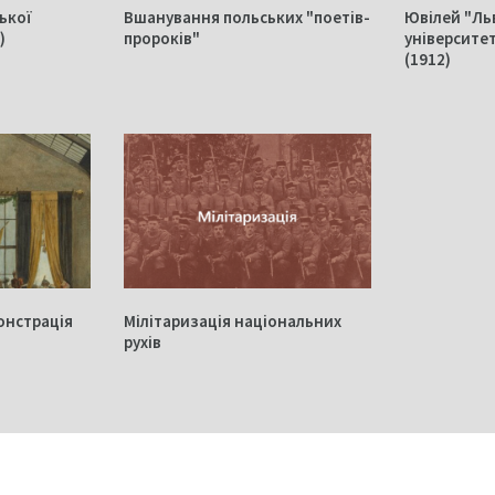
ької
Вшанування польських "поетів-
Ювілей "Ль
)
пророків"
університе
(1912)
монстрація
Мілітаризація національних
рухів