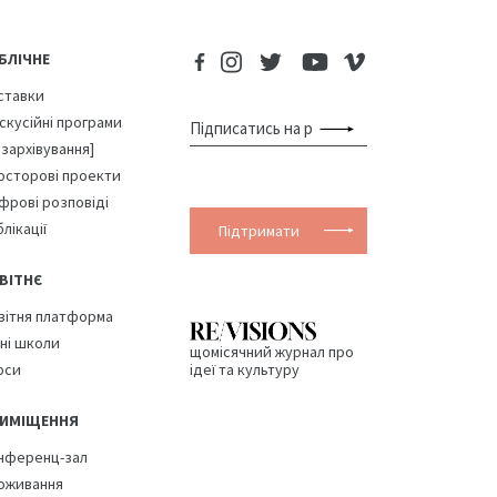
БЛІЧНЕ
ставки
скусійні програми
озархівування]
осторові проекти
фрові розповіді
лікації
Підтримати
ВІТНЄ
вітня платформа
тні школи
щомісячний журнал про
рси
ідеї та культуру
ИМІЩЕННЯ
нференц-зал
оживання