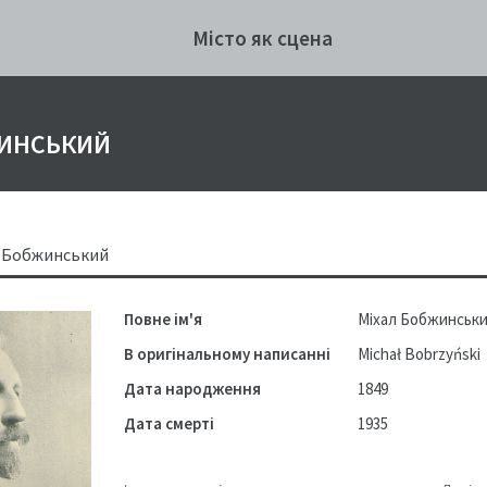
Місто як сцена
ЖИНСЬКИЙ
л Бобжинський
Повне ім'я
Міхал Бобжинськ
В оригінальному написанні
Michał Bobrzyński
Дата народження
1849
Дата смерті
1935