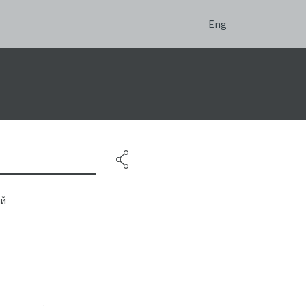
Eng
ий