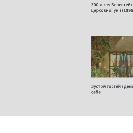
300-ліття Берестейс
церковної унії (1896
Зустріч гостей і де
себе