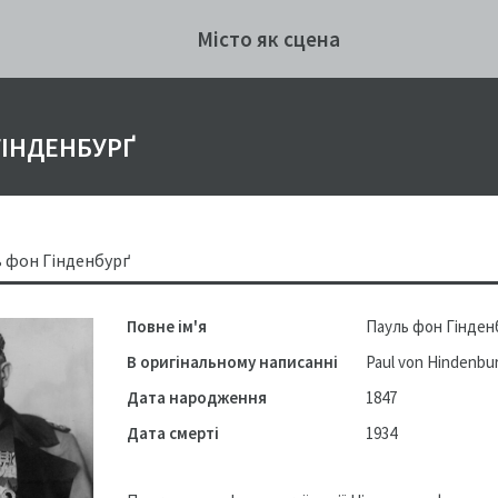
Місто як сцена
ГІНДЕНБУРҐ
 фон Гінденбурґ
Повне ім'я
Пауль фон Гінден
В оригінальному написанні
Paul von Hindenbu
Дата народження
1847
Дата смерті
1934