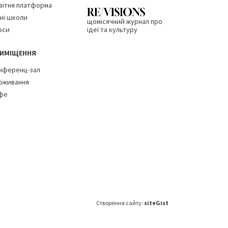
вітня платформа
тні школи
щомісячний журнал про
рси
ідеї та культуру
ИМІЩЕННЯ
нференц-зал
оживання
фе
Створення сайту:
siteGist