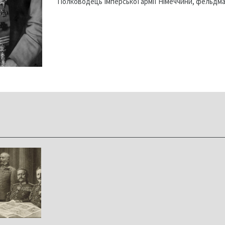
Полководець Імперської армії Німеччини, фельдм