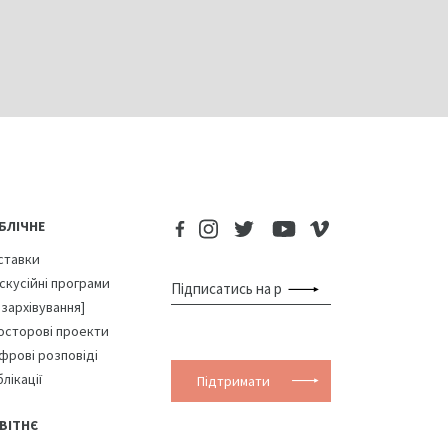
БЛІЧНЕ
ставки
скусійні програми
озархівування]
осторові проекти
фрові розповіді
лікації
Підтримати
ВІТНЄ