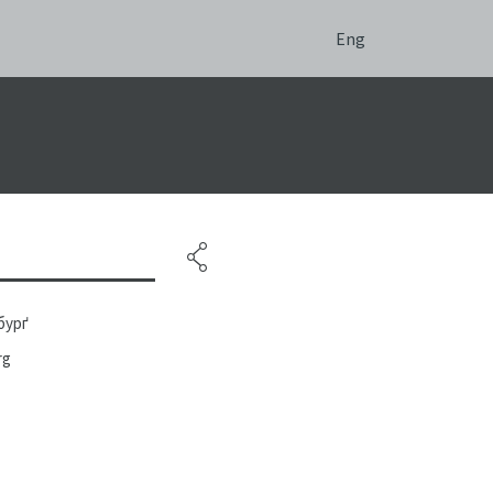
Eng
бурґ
rg