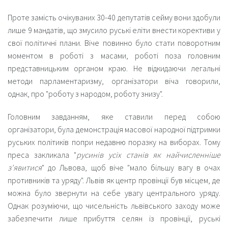
Проте замість очікуваних 30-40 депутатів сейму вони здобули
лише 9 мандатів, що змусило руські еліти внести корективи у
свої політичні плани. Віче повинно було стати поворотним
моментом в роботі з масами, роботі поза головним
представницьким органом краю. Не відкидаючи легальні
методи парламентаризму, організатори віча говорили,
однак, про "роботу з народом, роботу знизу".
Головним завданням, яке ставили перед собою
організатори, була демонстрація масової народної підтримки
руських політиків попри недавню поразку на виборах. Тому
преса закликала "
русинів усіх станів як найчисленніше
з'явитися
" до Львова, щоб віче "мало більшу вагу в очах
противників та уряду". Львів як центр провінції був місцем, де
можна було звернути на себе увагу центрального уряду.
Однак розуміючи, що чисельність львівського заходу може
забезпечити лише прибуття селян із провінції, руські