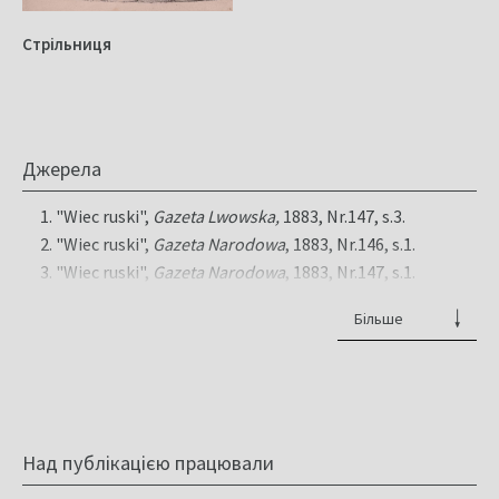
Стрільниця
Джерела
"Wiec ruski",
Gazeta Lwowska,
1883, Nr.147, s.3.
"Wiec ruski",
Gazeta Narodowa
, 1883, Nr.146, s.1.
"Wiec ruski",
Gazeta Narodowa
, 1883, Nr.147, s.1.
"Вчерашне народне вҍче",
Діло
, 1883, Nr. 68, c.3.
Більше
"Въ великой хвили",
Діло
, 1883, Nr.68, c.1.
"Въ передодень Народного вҍча",
Діло
, 1883, Nr.67,
c.1.
"На вҍче!",
Діло
, 1883, Nr.66, c.3.
"Народне Вҍче Русиновъ",
Діло
, 1883, Nr.69, c.3.
Над публікацією працювали
"Поминальне богослуженье въ честь бл. и
незабутнои памяти митр. Григорія Яхимовича",
Діло
,