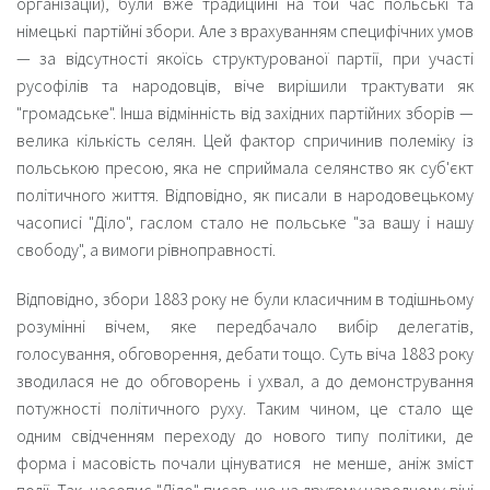
організацій), були вже традиційні на той час польські та
німецькі партійні збори. Але з врахуванням специфічних умов
— за відсутності якоїсь структурованої партії, при участі
русофілів та народовців, віче вирішили трактувати як
"громадське". Інша відмінність від західних партійних зборів —
велика кількість селян. Цей фактор спричинив полеміку із
польською пресою, яка не сприймала селянство як суб'єкт
політичного життя. Відповідно, як писали в народовецькому
часописі "Діло", гаслом стало не польське "за вашу і нашу
свободу", а вимоги рівноправності.
Відповідно, збори 1883 року не були класичним в тодішньому
розумінні вічем, яке передбачало вибір делегатів,
голосування, обговорення, дебати тощо. Суть віча 1883 року
зводилася не до обговорень і ухвал, а до демонстрування
потужності політичного руху. Таким чином, це стало ще
одним свідченням переходу до нового типу політики, де
форма і масовість почали цінуватися не менше, аніж зміст