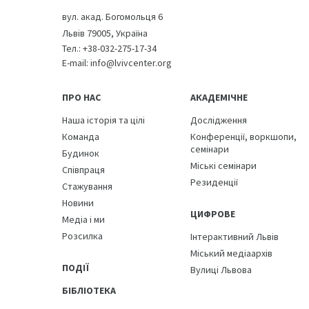
наших давніх послів і політичних діячів
, ч. І, (Львів,
вул. акад. Богомольця 6
1936), с. 13.
Львів 79005, Україна
Тел.:
+38-032-275-17-34
E-mail:
info@lvivcenter.org
ПРО НАС
АКАДЕМІЧНЕ
Наша історія та цілі
Дослідження
Команда
Конференції, воркшопи,
семінари
Будинок
Міські семінари
Співпраця
Резиденції
Стажування
Новини
ЦИФРОВЕ
Медіа і ми
Розсилка
Інтерактивний Львів
Міський медіаархів
ПОДІЇ
Вулиці Львова
БІБЛІОТЕКА