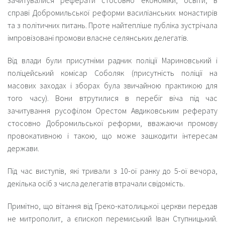
зачитувалися реферати стосовно економіки, освіти, в
справі Добромильської реформи василіанських монастирів
та з політичних питань. Проте найтепліше публіка зустрічала
імпровізовані промови власне селянських делегатів.
Від влади були присутніми радник поліції Мариновський і
поліцейський комісар Соболяк (присутність поліції на
масових заходах і зборах була звичайною практикою для
того часу). Вони втрутилися в перебіг віча під час
зачитування русофілом Орестом Авдиковським реферату
стосовно Добромильської реформи, вважаючи промову
провокативною і такою, що може зашкодити інтересам
держави.
Під час виступів, які тривали з 10-ої ранку до 5-ої вечора,
декілька осіб з числа делегатів втрачали свідомість.
Примітно, що вітання від Греко-католицької церкви передав
не митрополит, а єпископ перемиський Іван Ступницький.