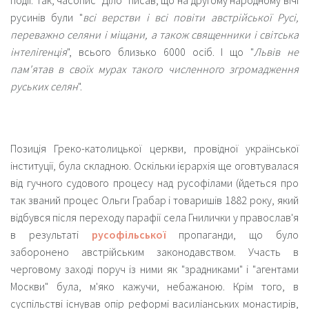
події. Так, часопис "Діло" писав, що на другому народному вічі
русинів були "
всі верстви і всі повіти австрійської Русі,
переважно селяни і міщани, а також священники і світська
інтелігенція
", всього близько 6000 осіб. І що "
Львів не
пам'ятав в своїх мурах такого численного згромадження
руських селян
".
Позиція Греко-католицької церкви, провідної української
інституції, була складною. Оскільки ієрархія ще оговтувалася
від гучного судового процесу над русофілами (йдеться про
так званий процес Ольги Грабар і товаришів 1882 року, який
відбувся після переходу парафії села Гнилички у православ'я
в результаті
русофільської
пропаганди, що було
заборонено австрійським законодавством. Участь в
черговому заході поруч із ними як "зрадниками" і "агентами
Москви" була, м'яко кажучи, небажаною. Крім того, в
суспільстві існував опір реформі василіанських монастирів,