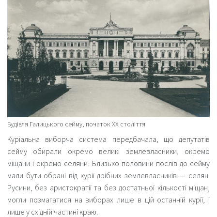
Будівля Галицького сейму, початок ХХ століття
Куріальна виборча система передбачала, що депутатів
сейму обирали окремо великі землевласники, окремо
міщани і окремо селяни. Близько половини послів до сейму
мали бути обрані від курії дрібних землевласників — селян.
Русини, без аристократії та без достатньої кількості міщан,
могли позмагатися на виборах лише в цій останній курії, і
лише у східній частині краю.