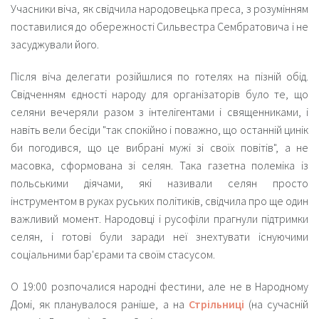
Учасники віча, як свідчила народовецька преса, з розумінням
поставилися до обережності Сильвестра Сембратовича і не
засуджували його.
Після віча делегати розійшлися по готелях на пізній обід.
Свідченням єдності народу для організаторів було те, що
селяни вечеряли разом з інтелігентами і священниками, і
навіть вели бесіди "так спокійно і поважно, що останній цинік
би погодився, що це вибрані мужі зі своїх повітів", а не
масовка, сформована зі селян. Така газетна полеміка із
польськими діячами, які називали селян просто
інструментом в руках руських політиків, свідчила про ще один
важливий момент. Народовці і русофіли прагнули підтримки
селян, і готові були заради неї знехтувати існуючими
соціальними бар'єрами та своїм стасусом.
О 19:00 розпочалися народні фестини, але не в Народному
Домі, як планувалося раніше, а на
Стрільниці
(на сучасній