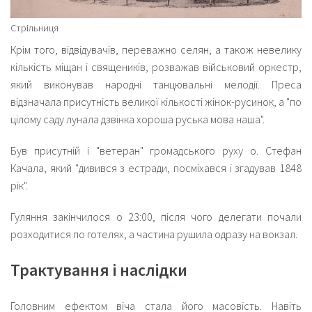
Стрільниця
Крім того, відвідувачів, переважно селян, а також невелику
кількість міщан і священиків, розважав військовий оркестр,
який виконував народні танцювальні мелодії. Преса
відзначала присутність великої кількості жінок-русинок, а "по
цілому саду лунала дзвінка хороша руська мова наша".
Був присутній і "ветеран" громадського руху о. Стефан
Качала, який "дивився з естради, посміхався і згадував 1848
рік".
Гуляння закінчилося о 23:00, після чого делегати почали
розходитися по готелях, а частина рушила одразу на вокзал.
Трактування і наслідки
Головним ефектом віча стала його масовість. Навіть