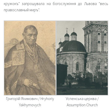
кружокъ" запрошувала на богослужіння до Львова "весь
православный миръ".
Григорій Яхимович / Hryhoriy
Успенська церква /
Yakhymovych
Assumption Church