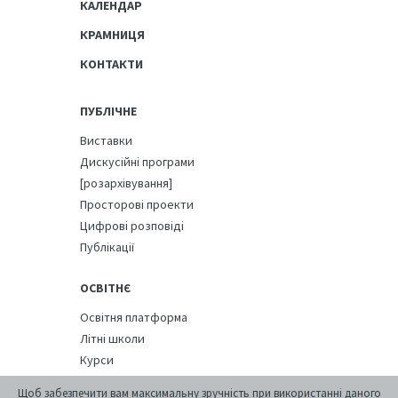
КАЛЕНДАР
КРАМНИЦЯ
КОНТАКТИ
ПУБЛІЧНЕ
Виставки
Дискусійні програми
[розархівування]
Просторові проекти
Цифрові розповіді
Публікації
ОСВІТНЄ
Освітня платформа
Літні школи
Курси
Щоб забезпечити вам максимальну зручність при використанні даного