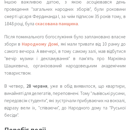
Іншою важливою датою, з якою асоціювався день
проведення "загальних народних зборів", були роковини
смерті цісаря Фердинанда І, за чиїм підписом 35 років тому, в
1848 році, була
скасована панщина
.
Після поминального богослужіння було заплановано власне
збори в
Народному Домі
, які мали тривати від 10 ранку до
самого вечора. А ввечері, в тому самому залі, мав відбутися
"вечір музики і декламування" в пам'ять про Маркіяна
Шашкевича, організований народовецьким академічним
товариством.
В четвер,
28 червня
, уже в обід виявилося, що квартири,
винайняті для делегатів, переповнені. Тому "львівські русини,
передовсім студенти", які зустрічали прибуваючих на вокзалі,
відразу вели їх, "співаючи", до Народного дому та "Руської
бесіди".
Перебіг події