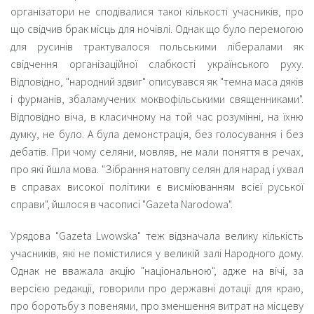
організатори не сподівалися такої кількості учасників, про
що свідчив брак місць для ночівлі. Однак що було перемогою
для русинів трактувалося польськими лібералами як
свідчення організаційної слабкості українського руху.
Відповідно, "народний здвиг" описувався як "темна маса дяків
і фурманів, збаламучених моквофільськими священниками".
Відповідно віча, в класичному на той час розумінні, на їхню
думку, не було. А була демонстрація, без голосування і без
дебатів. При чому селяни, мовляв, не мали поняття в речах,
про які йшла мова. "Зібрання натовпу селян для нарад і ухвал
в справах високої політики є висміюванням всієї руської
справи", йшлося в часописі "Gazeta Narodowa".
Урядова "Gazeta Lwowska" теж відзначала велику кількість
учасників, які не помістилися у великій залі Народного дому.
Однак не вважала акцію "національною", адже на вічі, за
версією редакції, говорили про державні дотації для краю,
про боротьбу з повенями, про зменшення витрат на місцеву