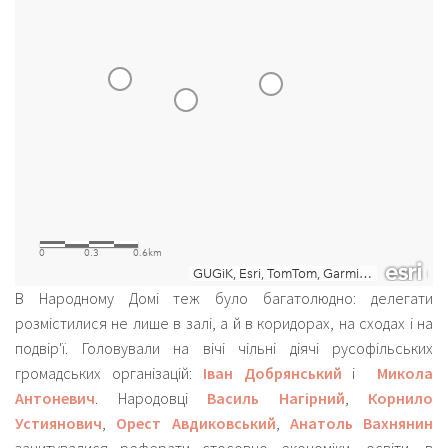
В Народному Домі теж було багатолюдно: делегати
розмістилися не лише в залі, а й в коридорах, на сходах і на
подвір'ї. Головували на вічі чільні діячі русофільських
громадських організацій:
Іван Добрянський
і
Микола
Антоневич
. Народовці
Василь Нагірний
,
Корнило
Устиянович
,
Орест Авдиковський
,
Анатоль Вахнянин