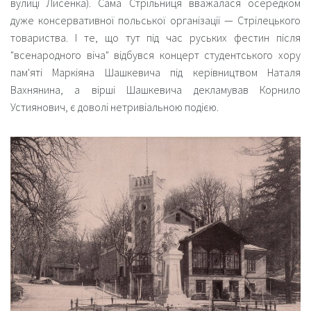
вулиці Лисенка). Сама Стрільниця вважалася осередком
дуже консервативної польської організації — Стрілецького
товариства. І те, що тут під час руських фестин після
"всенародного віча" відбувся концерт студентського хору
пам'яті Маркіяна Шашкевича під керівництвом Наталя
Вахнянина, а вірші Шашкевича декламував Корнило
Устиянович, є доволі нетривіальною подією.