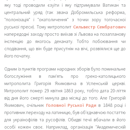
яку тоді проводили єзуїти і яку підтримували Ватикан та
центральний уряд (так звана Добромильська реформа,
"полонізація" і "окатоличення" з точки зору тогочасної
руської преси). Тому митрополит
Сильвестр Сембратович
напередодні заходу просто виїхав зі Львова на позапланову
інспекцію до якогось деканату. Тобто побоювання чи
сподівання, що він буде присутнім на вічі, розвіялися ще до
його початку.
Одним із пунктів програми народних зборів було поминальне
богослужіння в пам'ять про греко-католицького
митрополита Григорія Яхимовича в Успенській церкві.
Митрополит помер 29 квітня 1863 року, тобто дата 20-ліття
від дня його смерті минула два місяці до того. Але Григорій
Яхимович, очільник
Головної Руської Ради
в 1848 році і
противник переходу на латиницю, був об'єднавчою постаттю
для українофілів та русофілів. Обидві течії вбачали в його
особі кожен своє. Наприклад, організація "Академическій