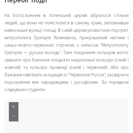
На богослужіння в Успенській церкві зібралося стільки
людей, що вони не помістилися в самому храмі, заповнивши
навколишні вулиці і площі. В самій церкві розмістили портрет
митрополита Григорія Яхимовича, прикрашений квітами і
синьо-жовто-червоною стрічкою з написом "Митрополиту
Григорію — руська молодь". Таке поєднання кольорів могло
свідчити про бажання поєднати національні кольори (синій і
жовтий) та кольори провінції (синій і червоний). Або про
бажання нав'язати асоціацію із "Червоною Руссю", засвідчити
порозуміння між народовцями і русофілами. За порядком
слідкували студенти.