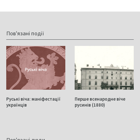
Пов'язані події
Руські віча: маніфестації
Перше всенародне віче
українців
русинів (1880)
Пов'язані люди