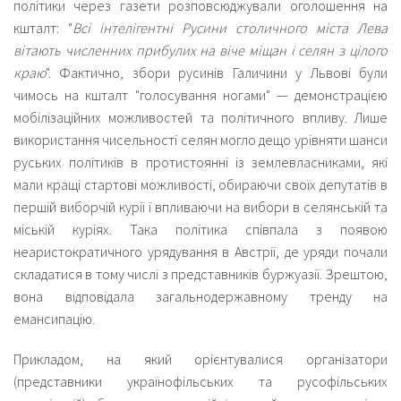
політики через газети розповсюджували оголошення на
кшталт: "
Всі інтелігентні Русини столичного міста Лева
вітають численних прибулих на віче міщан і селян з цілого
краю
". Фактично, збори русинів Галичини у Львові були
чимось на кшталт "голосування ногами" — демонстрацією
мобілізаційних можливостей та політичного впливу. Лише
використання чисельності селян могло дещо урівняти шанси
руських політиків в протистоянні із землевласниками, які
мали кращі стартові можливості, обираючи своїх депутатів в
першій виборчій курії і впливаючи на вибори в селянській та
міській куріях. Така політика співпала з появою
неаристократичного урядування в Австрії, де уряди почали
складатися в тому числі з представників буржуазії. Зрештою,
вона відповідала загальнодержавному тренду на
емансипацію.
Прикладом, на який орієнтувалися організатори
(представники українофільських та русофільських