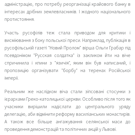
адміністрацію, про потребу реорганізації крайового банку в
інтересах дрібних землевласників. І жодного національного
протистояння.
Участь русофілів теж стала приводом для критики і
висміювання з боку польської преси. Наприклад, публікація в
русофільській газеті "Новий Пролом" вірша Ольги Грабар під
псевдонімом "Русская солдатка" із закликом йти на віче
спричинила і кпини з "язичія", яким він був написаний, і
пропозицію організувати "борбу" на теренах Російської
імперії.
Реальним же наслідком віча стали зіпсовані стосунки з
ієрархами Греко-католицької церкви. Особливо після того як
учасники вирішили надіслати до центрального уряду
делегацію, аби відмінити реформу василіанських монастирів.
А також все більше ангажування селянської маси до
проведення демонстрацій та політичних акцій у Львові.