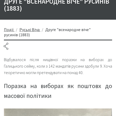
ДРУГЕ "ВСЕНАРОДНЕ ВІЧЕ" РУСИНІВ
(1883)
Події
Руські Віча
Друге "всенародне віче"
русинів (1883)
Відбувалося після нищівної поразки на виборах до
Галицького сейму, коли з 142 мандатів русини здобули 9. Хоча
теоретично могли претендувати на понад 40.
Поразка на виборах як поштовх до
масової політики