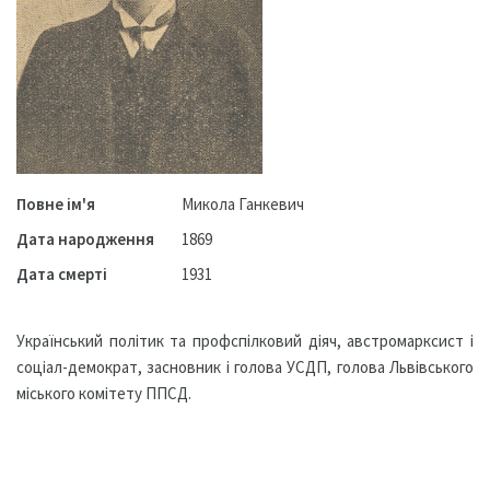
Повне ім'я
Микола Ганкевич
Дата народження
1869
Дата смерті
1931
Український політик та профспілковий діяч, австромарксист і
соціал-демократ, засновник і голова УСДП, голова Львівського
міського комітету ППСД.