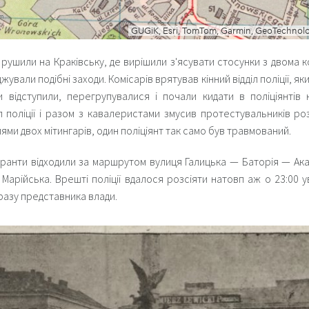
 рушили на Краківську, де вирішили з'ясувати стосунки з двома ко
ували подібні заходи. Комісарів врятував кінний відділ поліції, я
и відступили, перегрупувалися і почали кидати в поліціянтів 
іл поліції і разом з кавалеристами змусив протестувальників роз
ми двох мітингарів, один поліціянт так само був травмований.
транти відходили за маршрутом вулиця Галицька — Баторія — Ака
арійська. Врешті поліції вдалося розсіяти натовп аж о 23:00 у
азу представника влади.