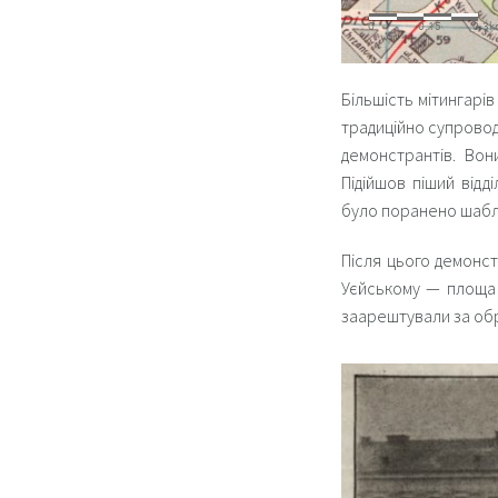
Більшість мітингарів
традиційно супроводж
демонстрантів. Вон
Підійшов піший відд
було поранено шабля
Після цього демонс
Уєйському — площа М
заарештували за обр