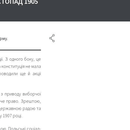
СТОПАД 1905
рму.
ї. З одного боку, це
а конституція не мала
роводили ще й акції
 з приводу виборчої
рче право. Зрештою,
 Державною радою та
 1907 році.
ою. Польські соціал-