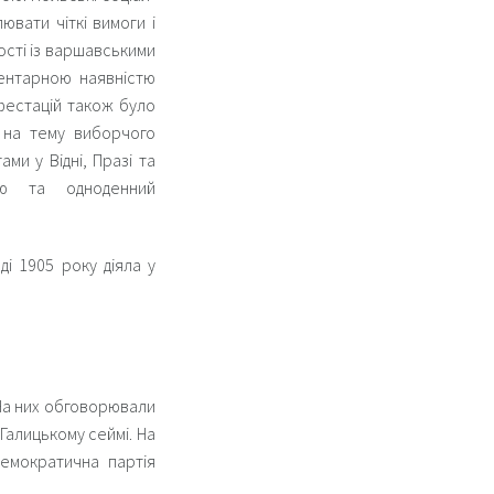
ювати чіткі вимоги і
ності із варшавськими
ментарною наявністю
фестацій також було
 на тему виборчого
ми у Відні, Празі та
цію та одноденний
ді 1905 року діяла у
 На них обговорювали
Галицькому сеймі. На
демократична партія