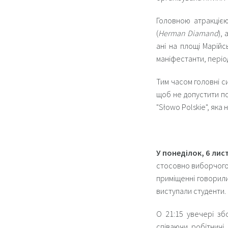
Головною атракцією
(
Herman Diamand
),
ані на площі Марійсь
маніфестанти, періо
Тим часом головні си
щоб не допустити по
"Słowo Polskie", яка
У понеділок, 6 ли
стосовно виборчого з
приміщенні говорили
виступали студенти.
О 21:15 увечері зб
співаючи робітничі 