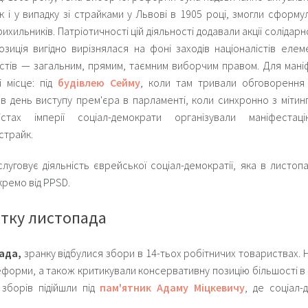
к і у випадку зі
страйками у Львові
в 1905 році, змогли сформул
рихильників. Патріотичності цій діяльності додавали акції солідар
озиція вигідно вирізнялася на фоні заходів націоналістів еле
естів — загальним, прямим, таємним виборчим правом. Для мані
 місце: під
будівлею Сейму
, коли там тривали обговорення
в день виступу прем'єра в парламенті, коли синхронно з мітинга
стах імперії соціал-демократи організували маніфеста
страйк.
луговує діяльність єврейської соціал-демократії, яка в листопа
ремо від PPSD.
атку листопада
ада,
зранку відбулися збори в 14-тьох робітничих товариствах.
форми, а також критикували консервативну позицію більшості в 
 зборів підійшли під
пам'ятник Адаму Міцкевичу
, де соціал-