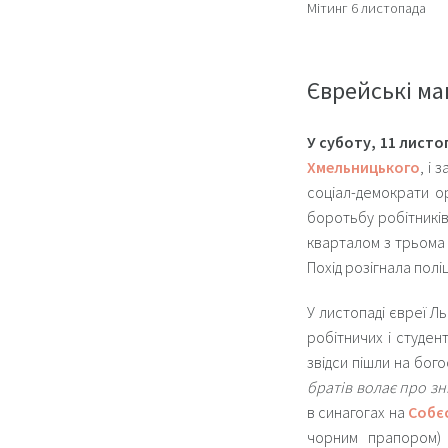
Мітинг 6 листопада
Єврейські ма
У суботу, 11 лист
Хмельницького
, і 
соціал-демократи о
боротьбу робітників
кварталом з трьома 
Похід розігнала полі
У листопаді євреї Л
робітничих і студен
звідси пішли на бог
братів волає про зн
в синагогах на
Собє
чорним прапором) 