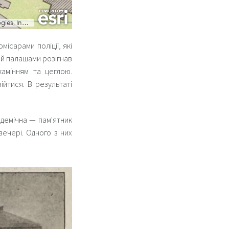
місарами поліції, які
кий палашами розігнав
камінням та цеглою.
ійтися. В результаті
демічна — пам'ятник
вечері. Одного з них