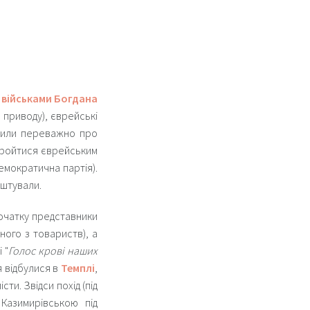
військами Богдана
го приводу), єврейські
орили переважно про
 пройтися єврейським
емократична партія).
ештували.
початку представники
ного з товариств), а
 "
Голос крові наших
я відбулися в
Темплі
,
сти. Звідси похід (під
Казимирівською під