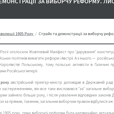
ДЕМОНСТРАЦІЇ ЗА ВИБОРЧУ РЕФОРМУ. ЛИ
еволюції 1905 Року
Страйк та демонстрації за виборчу рефо
у
Росії оголосили Жовтневий Маніфест про "дарування" конституці
ських політиків вимагати реформ і Австрії. А з іншого — російськ
 Королівстві Польському, тому польські активісти в Галичині п
ами Російської імперії.
 року
австрійський прем'єр-міністр доповідав в Державній раді
 застереженнями, він все таки висловився "за" загальне вибо
ми зайняло більше року, і після ухвалення відповідних законів
ри за прямим, таємним, загальним виборчим правом відбулися аж у
аді 1905 року, тема виборчої реформи була надзвичайно актуальн