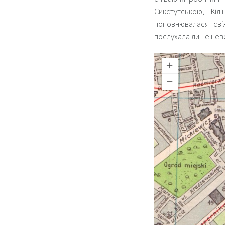
Сикстутською, Кі
поповнювалася сві
послухала лише нев