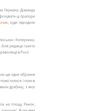
чи Германа Діаманда
фіскувати ці прапори
асою
, куди підходили
лінських і Коперника,
біля редакції газети
еволюції в Росії.
али ще одне зібрання
помістилися. І поки в
вили драбину, з якої
ила на площу Ринок,
, panowie". Вулицями