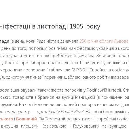
ніфестації в листопаді 1905 року
опада
(в день, коли Рада міста відзначала
250-річчя облоги Львова
за день до того, як поліція розігнала маніфестацію українців з цьо
рганізували мітинг на площі Збожевій (сучасна Зернова). Гов
 у Росії та про виборче право в Австрії. Після мітингу вирішили
червоними прапорами і табличкою "Ż.P.S.D." (Єврейська соціал-д
ція, одного учня гімназії поранили шаблею, одного робітника заар
ьвова вшановували також жертв погромів у Російській імперії. С
тських товариств зібралися на вулиці Різницькій (в приміщенні од
ослужіння. На чолі колони несли чорний прапор з написом на їдиші
ищення царату — організація Poalej Zion
". Жалобні богослужінн
ського
і
Божничій
. Під Темлем зібралися також і єврейські соціалі
вирушив площами Краківською і Ґолуховських та вулицею 