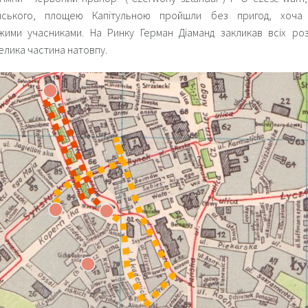
лінського, площею Капітульною пройшли без пригод, хоча
жими учасниками. На Ринку Герман Діаманд закликав всіх роз
елика частина натовпу.