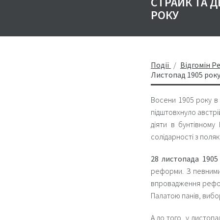
СТРАЙК ТА 
РОКУ
Події
Відгомін Р
Листопад 1905 рок
Восени 1905 року в 
підштовхнуло австрій
діяти в бунтівному
солідарності з поляк
28 листопада 1905
реформи. З певними
впровадження рефор
Палатою панів, вибо
А до того, у листоп