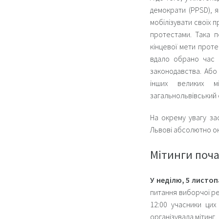
демократи (PPSD), я
мобілізувати своїх п
протестами. Така п
кінцевої мети прот
вдало обрано час і
законодавства. Або 
інших великих мі
загальнольвівський 
На окрему увагу зас
Львові абсолютно ок
Мітинги поч
У неділю, 5 листоп
питання виборчої ре
12:00 учасники цих
організувала мітинг.