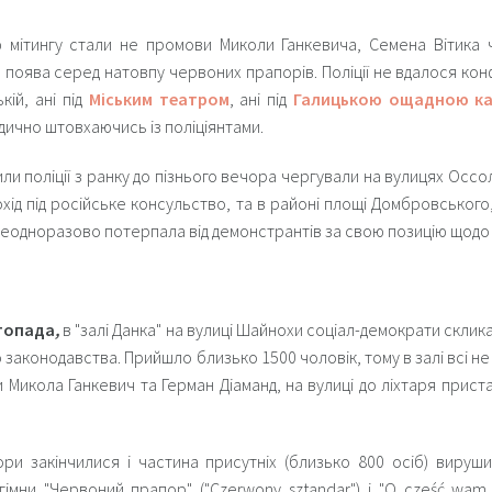
 мітингу стали не промови Миколи Ганкевича, Семена Вітика 
 а поява серед натовпу червоних прапорів. Поліції не вдалося кон
кій, ані під
Міським театром
, ані під
Галицькою ощадною к
дично штовхаючись із поліціянтами.
ли поліції з ранку до пізнього вечора чергували на вулицях Оссо
хід під російське консульство, та в районі площі Домбровського, 
неодноразово потерпала
від демонстрантів за свою позицію щодо р
стопада
,
в "
залі Данка
" на вулиці Шайнохи соціал-демократи склик
аконодавства. Прийшло близько 1500 чоловік, тому в залі всі не 
 Микола Ганкевич та Герман Діаманд, на вулиці до ліхтаря приста
ори закінчилися і частина присутніх (близько 800 осіб) вируш
гімни "Червоний прапор" ("Czerwony sztandar") і "O cześć wam