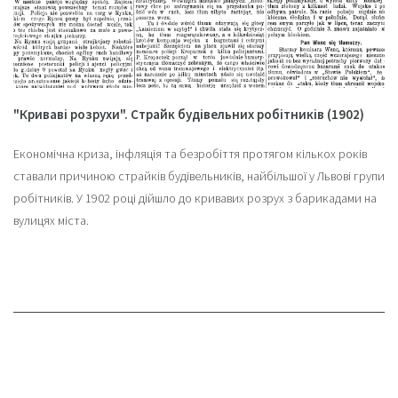
"Криваві розрухи". Страйк будівельних робітників (1902)
Економічна криза, інфляція та безробіття протягом кількох років
ставали причиною страйків будівельників, найбільшої у Львові групи
робітників. У 1902 році дійшло до кривавих розрух з барикадами на
вулицях міста.