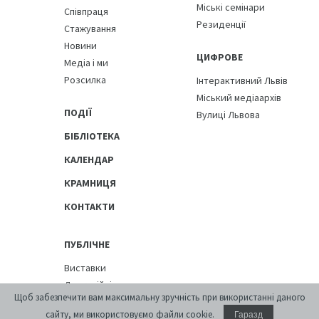
Міські семінари
Співпраця
Резиденції
Стажування
Новини
ЦИФРОВЕ
Медіа і ми
Розсилка
Інтерактивний Львів
Міський медіаархів
ПОДІЇ
Вулиці Львова
БІБЛІОТЕКА
КАЛЕНДАР
КРАМНИЦЯ
КОНТАКТИ
ПУБЛІЧНЕ
Виставки
Дискусійні програми
Щоб забезпечити вам максимальну зручність при використанні даного
[розархівування]
сайту, ми використовуємо файли cookie.
Гаразд
Просторові проекти