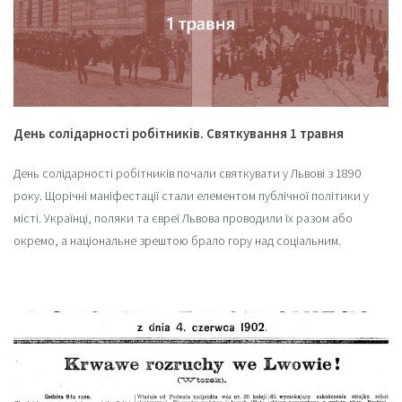
День солідарності робітників. Святкування 1 травня
День солідарності робітників почали святкувати у Львові з 1890
року. Щорічні маніфестації стали елементом публічної політики у
місті. Українці, поляки та євреї Львова проводили їх разом або
окремо, а національне зрештою брало гору над соціальним.