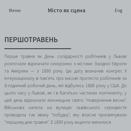
Місто як сцена
Eng
Меню
ПЕРШОТРАВЕНЬ
Перше травня як День солідарності робітників у Львові
розпочали відзначати синхронно з містами Західної Європи
та Америки — з 1890 року. Цю дату визначив конгрес ІІ
Інтернаціоналу в пам'ять про масові протести робітників за
8-годинний робочий день, які відбулись 1886 року у США. До
цього часу у Львові, як і в багатьох частинах континенту, у
цей день відзначали язичницьке свято "повернення весни".
Військова капела на вулицях львівського середмістя
проводила так звану "побудку", яку власне присвячували
"першому дню травня". З 1890 року акценти змінилися.